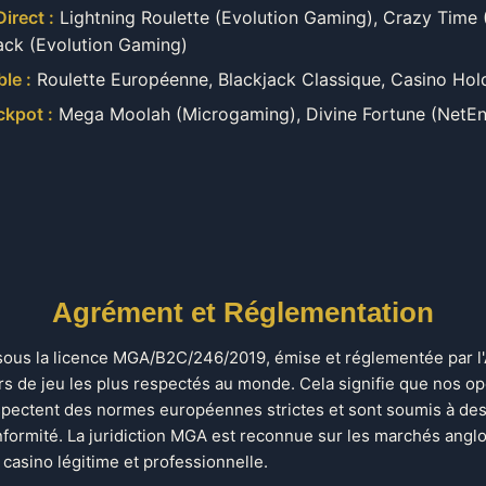
irect :
Lightning Roulette (Evolution Gaming), Crazy Time (
jack (Evolution Gaming)
le :
Roulette Européenne, Blackjack Classique, Casino Hol
ckpot :
Mega Moolah (Microgaming), Divine Fortune (NetEnt
Agrément et Réglementation
sous la licence MGA/B2C/246/2019, émise et réglementée par l'
urs de jeu les plus respectés au monde. Cela signifie que nos op
spectent des normes européennes strictes et sont soumis à des 
onformité. La juridiction MGA est reconnue sur les marchés an
 casino légitime et professionnelle.