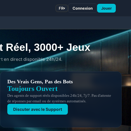
FR
Connexion
Jouer
▾
t Réel, 3000+ Jeux
t en direct disponible 24h/24.
Des Vrais Gens, Pas des Bots
Toujours Ouvert
Des agents de support réels disponibles 24h/24, 7j/7. Pas d'attente
de réponses par email ou de systèmes automatisés.
Discuter avec le Support