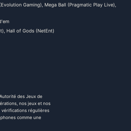
Evolution Gaming), Mega Ball (Pragmatic Play Live),
d'em
), Hall of Gods (NetEnt)
Autorité des Jeux de
érations, nos jeux et nos
vérifications régulières
glophones comme une