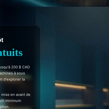
t
tuits
jusqu'à 200 $ CAD
machines à sous
t d'explorer la
e mise en avant de
épôt minimum
ption.