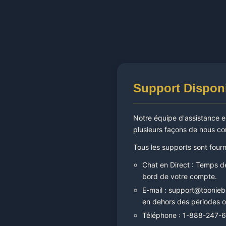
Support Disponi
Notre équipe d'assistance e
plusieurs façons de nous co
Tous les supports sont fourn
Chat en Direct : Temps d
bord de votre compte.
E-mail :
support@toonieb
en dehors des périodes 
Téléphone : 1-888-247-66