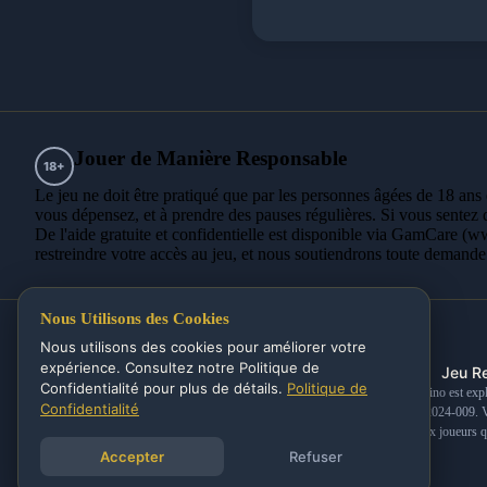
Jouer de Manière Responsable
18+
Le jeu ne doit être pratiqué que par les personnes âgées de 18 ans 
vous dépensez, et à prendre des pauses régulières. Si vous sentez 
De l'aide gratuite et confidentielle est disponible via GamCare (
restreindre votre accès au jeu, et nous soutiendrons toute demand
Nous Utilisons des Cookies
Nous utilisons des cookies pour améliorer votre
expérience. Consultez notre Politique de
Jeu R
Confidentialité pour plus de détails.
Politique de
tooniebet Casino est exp
Confidentialité
8048/JAZ2024-009. Vou
ressources aux joueurs q
Accepter
Refuser