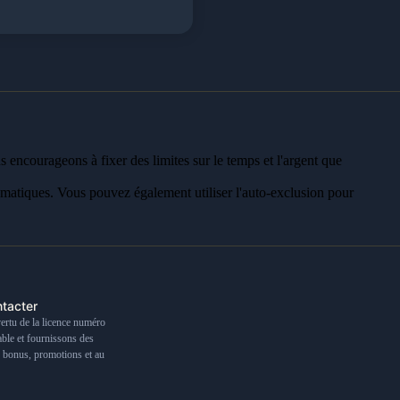
s encourageons à fixer des limites sur le temps et l'argent que
matiques. Vous pouvez également utiliser l'auto-exclusion pour
tacter
ertu de la licence numéro
ble et fournissons des
x bonus, promotions et au