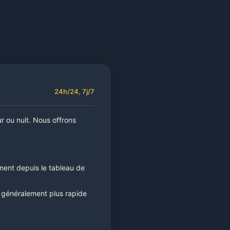
24h/24, 7j/7
r ou nuit. Nous offrons
ment depuis le tableau de
, généralement plus rapide