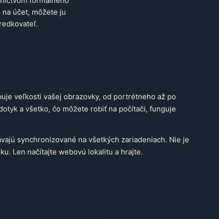
dníctvom formálneho
p na účet, môžete ju
redkovateľ.
uje veľkosti vašej obrazovky, od portrétneho až po
dotyk a všetko, čo môžete robiť na počítači, funguje
stávajú synchronizované na všetkých zariadeniach. Nie je
ku. Len načítajte webovú lokalitu a hrajte.