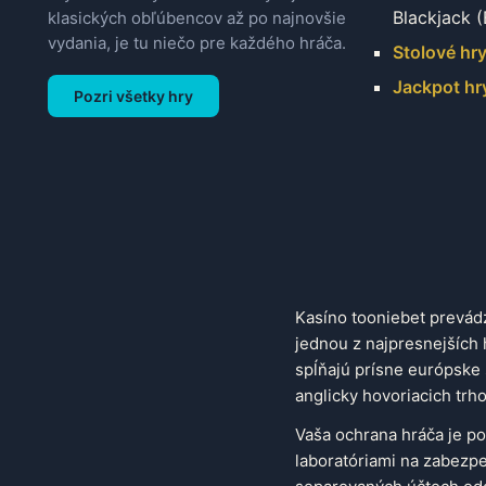
Blackjack 
klasických obľúbencov až po najnovšie
vydania, je tu niečo pre každého hráča.
Stolové hry
Jackpot hr
Pozri všetky hry
Kasíno tooniebet prevád
jednou z najpresnejších 
spĺňajú prísne európske 
anglicky hovoriacich trh
Vaša ochrana hráča je po
laboratóriami na zabezp