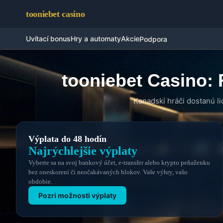
tooniebet casino
Uvítací bonus
Hry a automaty
Akcie
Podpora
tooniebet Casino: 
Kanadskí hráči dostanú l
Výplata do 48 hodín
Najrýchlejšie výplaty
Vyberte sa na svoj bankový účet, e-transfer alebo krypto peňaženku
bez oneskorení či neočakávaných blokov. Vaše výhry, vašo
obdobie.
Pozri možnosti výplaty