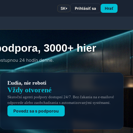
SK
Prihlásiť sa
Hrať
▾
podpora, 3000+ hier
dostupnou 24 hodín denne.
Ľudia, nie roboti
Vždy otvorené
Skutoční agenti podpory dostupní 24/7. Bez čakania na e-mailové
odpovede alebo zaobchadzania s automatizovanými systémami.
Povedz sa s podporou