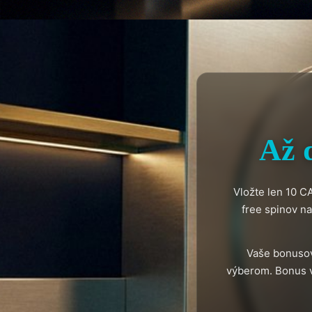
Až 
Vložte len 10 C
free spinov n
Vaše bonusov
výberom. Bonus v