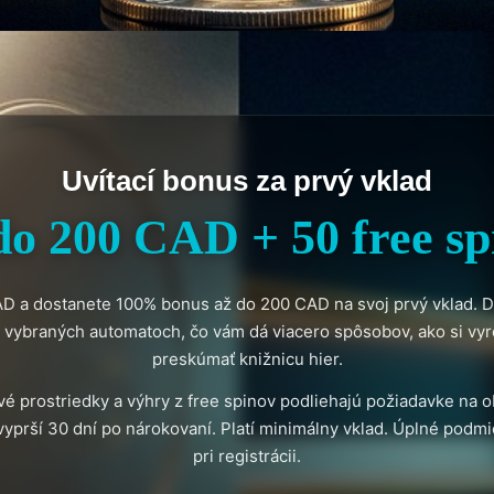
Uvítací bonus za prvý vklad
do 200 CAD + 50 free sp
AD a dostanete 100% bonus až do 200 CAD na svoj prvý vklad. D
a vybraných automatoch, čo vám dá viacero spôsobov, ako si vyro
preskúmať knižnicu hier.
é prostriedky a výhry z free spinov podliehajú požiadavke na o
yprší 30 dní po nárokovaní. Platí minimálny vklad. Úplné podm
pri registrácii.