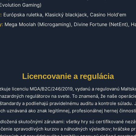
(Evolution Gaming)
:
Európska ruletka, Klasický blackjack, Casino Hold'em
y:
Mega Moolah (Microgaming), Divine Fortune (NetEnt), Ha
Licencovanie a regulácia
zkuje licenciu MGA/B2C/246/2019, vydanú a regulovanú Maltsko
hazardných regulátorov na svete. To znamená, že naše operácie
štandardy a podliehajú pravidelnému auditu a kontrole súladu. 
och uznávaná ako znak legitímnej, profesionálnej hernej činnosti
dložená skutočnými zárukami: všetky hry sú certifikované nezá
ečenie spravodlivých kurzov a náhodných výsledkov; hráčske p