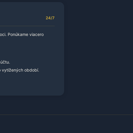
24/7
noci. Ponúkame viacero
účtu.
o vytížených období.