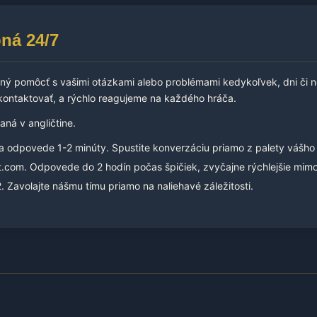
ná 24/7
ený pomôcť s vašimi otázkami alebo problémami kedykoľvek, dni či 
ontaktovať, a rýchlo reagujeme na každého hráča.
ná v angličtine.
a odpovede 1-2 minúty. Spustite konverzáciu priamo z palety vášho 
t.com
. Odpovede do 2 hodín počas špičiek, zvyčajne rýchlejšie mim
 Zavolajte nášmu tímu priamo na naliehavé záležitosti.