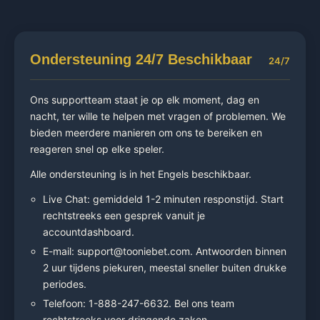
Ondersteuning 24/7 Beschikbaar
24/7
Ons supportteam staat je op elk moment, dag en
nacht, ter wille te helpen met vragen of problemen. We
bieden meerdere manieren om ons te bereiken en
reageren snel op elke speler.
Alle ondersteuning is in het Engels beschikbaar.
Live Chat: gemiddeld 1-2 minuten responstijd. Start
rechtstreeks een gesprek vanuit je
accountdashboard.
E-mail:
support@tooniebet.com
. Antwoorden binnen
2 uur tijdens piekuren, meestal sneller buiten drukke
periodes.
Telefoon: 1-888-247-6632. Bel ons team
rechtstreeks voor dringende zaken.