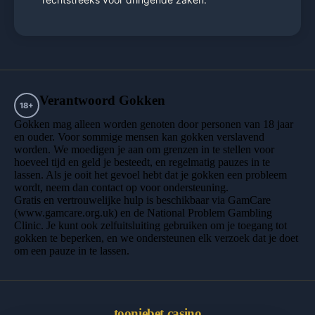
Verantwoord Gokken
18+
Gokken mag alleen worden genoten door personen van 18 jaar
en ouder. Voor sommige mensen kan gokken verslavend
worden. We moedigen je aan om grenzen in te stellen voor
hoeveel tijd en geld je besteedt, en regelmatig pauzes in te
lassen. Als je ooit het gevoel hebt dat je gokken een probleem
wordt, neem dan contact op voor ondersteuning.
Gratis en vertrouwelijke hulp is beschikbaar via GamCare
(www.gamcare.org.uk) en de National Problem Gambling
Clinic. Je kunt ook zelfuitsluiting gebruiken om je toegang tot
gokken te beperken, en we ondersteunen elk verzoek dat je doet
om een pauze in te lassen.
tooniebet casino