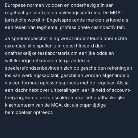
Europese normen voldoen en onderhevig zijn aan
regelmatige controle en nalevingscontroles. De MGA-
jurisdictie wordt in Engelssprekende markten erkend als
een teken van legitieme, professionele casinoactiviteit.
Je speelerspescherming wordt ondersteund door echte
garanties: alle spellen zijn gecertificeerd door
onafhankelijke testlaboratoria om eerlijke odds en
willekeurige uitkomsten te garanderen;
speelersfondsenbevinden zich op gescheiden rekeningen
los van werkingskapitaal; geschillen worden afgehandeld
via een formeel oplossingsproces met de regelaar. Als je
een klacht hebt over uitbetalingen, eerlijkheid of account-
toegang, kun je deze escaleren naar het onafhankelijke
klachtenteam van de MGA, dat als onpartijdige
bemiddelaar optreedt.