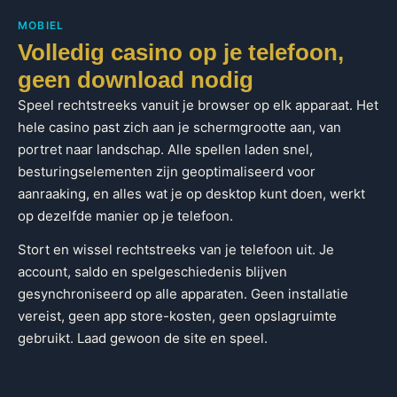
MOBIEL
Volledig casino op je telefoon,
geen download nodig
Speel rechtstreeks vanuit je browser op elk apparaat. Het
hele casino past zich aan je schermgrootte aan, van
portret naar landschap. Alle spellen laden snel,
besturingselementen zijn geoptimaliseerd voor
aanraaking, en alles wat je op desktop kunt doen, werkt
op dezelfde manier op je telefoon.
Stort en wissel rechtstreeks van je telefoon uit. Je
account, saldo en spelgeschiedenis blijven
gesynchroniseerd op alle apparaten. Geen installatie
vereist, geen app store-kosten, geen opslagruimte
gebruikt. Laad gewoon de site en speel.